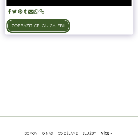
ZOBRAZIT CELOU GALERII
DOMOV
O NÁS
CO DĚLÁME
SLUŽBY
VÍCE