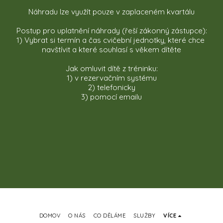
Náhradu lze využít pouze v zaplaceném kvartálu
Postup pro uplatnění náhrady (řeší zákonný zástupce):
1) Vybrat si termín a čas cvičební jednotky, které chce 
navštívit a které souhlasí s věkem dítěte
Jak omluvit dítě z tréninku:
1) v rezervačním systému
2) telefonicky
3) pomocí emailu
DOMOV
O NÁS
CO DĚLÁME
SLUŽBY
VÍCE